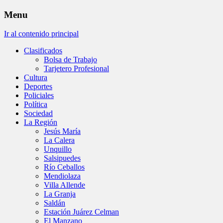
Menu
Ir al contenido principal
Clasificados
Bolsa de Trabajo
Tarjetero Profesional
Cultura
Deportes
Policiales
Política
Sociedad
La Región
Jesús María
La Calera
Unquillo
Salsipuedes
Río Ceballos
Mendiolaza
Villa Allende
La Granja
Saldán
Estación Juárez Celman
El Manzano