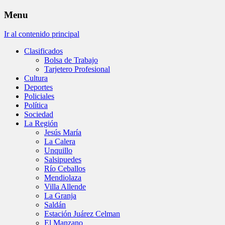
Menu
Ir al contenido principal
Clasificados
Bolsa de Trabajo
Tarjetero Profesional
Cultura
Deportes
Policiales
Política
Sociedad
La Región
Jesús María
La Calera
Unquillo
Salsipuedes
Río Ceballos
Mendiolaza
Villa Allende
La Granja
Saldán
Estación Juárez Celman
El Manzano