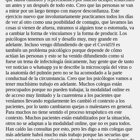
un antes y un después de todo esto. Creo que las personas se van
a mirar por un largo tiempo con mayor desconfianza. Este
ejercicio nuevo que involuntariamente practicamos todos los días
de ver al otro como una posibilidad de contagio, que lavamos las
cosas si vienen de afuera, miramos si alguien tose o estornuda, va
a cambiar la forma de vincularnos y la forma de producir. Los
psicólogos tenemos un rol y desafío muy, muy grande en
adelante. Incluso vengo difundiendo de que el Covid19 es
también un problema psicológico porque depende de cómo
actúan las personas y esto se ha venido difundiendo como si
fuese un tema de infectología únicamente, hay gente que de tanto
ver noticias o whatsapp ya te describe la microscopía del virus o
la anatomía del pulmón pero no se ha acomodado a la parte
conductual de la circunstancia. Creo que los psicólogos vamos a
tener muchísimo trabajo en adelante. Muchos colegas están
preocupados porque no pueden trabajar, la modalidad online es
de acceso muy limitado y la cuarentena a los pacientes que
veníamos llevando regularmente les cambió el contexto a los
pacientes, por lo tanto cambiaron quejas o malestares en general.
Para muchos no tiene sentido el proceso terapéutico en este
contexto. Muchos pacientes están estabilizados por la situación,
otros no se adaptan a la modalidad online, que no es para todos.
Han caído las consultas por esto, pero les digo a mis colegas que
más adelante habrá mucho más trabajo porque las secuelas que