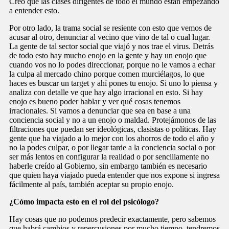
Creo que las clases dirigentes de todo el mundo están empezando
a entender esto.
Por otro lado, la trama social se resiente con esto que vemos de
acusar al otro, denunciar al vecino que vino de tal o cual lugar.
La gente de tal sector social que viajó y nos trae el virus. Detrás
de todo esto hay mucho enojo en la gente y hay un enojo que
cuando vos no lo podes direccionar, porque no le vamos a echar
la culpa al mercado chino porque comen murciélagos, lo que
haces es buscar un target y ahí pones tu enojo. Si uno lo piensa y
analiza con detalle ve que hay algo irracional en esto. Si hay
enojo es bueno poder hablar y ver qué cosas tenemos
irracionales. Si vamos a denunciar que sea en base a una
conciencia social y no a un enojo o maldad. Protejámonos de las
filtraciones que puedan ser ideológicas, clasistas o políticas. Hay
gente que ha viajado a lo mejor con los ahorros de todo el año y
no la podes culpar, o por llegar tarde a la conciencia social o por
ser más lentos en configurar la realidad o por sencillamente no
haberle creído al Gobierno, sin embargo también es necesario
que quien haya viajado pueda entender que nos expone si ingresa
fácilmente al país, también aceptar su propio enojo.
¿Cómo impacta esto en el rol del psicólogo?
Hay cosas que no podemos predecir exactamente, pero sabemos
que habrá cambios y repercusiones por mucho tiempo, tendremos