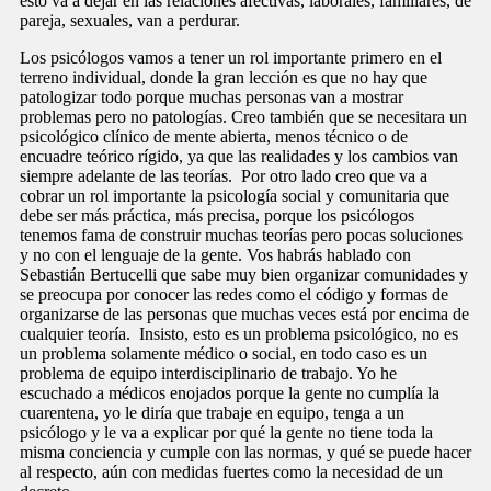
esto va a dejar en las relaciones afectivas, laborales, familiares, de
pareja, sexuales, van a perdurar.
Los psicólogos vamos a tener un rol importante primero en el
terreno individual, donde la gran lección es que no hay que
patologizar todo porque muchas personas van a mostrar
problemas pero no patologías. Creo también que se necesitara un
psicológico clínico de mente abierta, menos técnico o de
encuadre teórico rígido, ya que las realidades y los cambios van
siempre adelante de las teorías. Por otro lado creo que va a
cobrar un rol importante la psicología social y comunitaria que
debe ser más práctica, más precisa, porque los psicólogos
tenemos fama de construir muchas teorías pero pocas soluciones
y no con el lenguaje de la gente. Vos habrás hablado con
Sebastián Bertucelli que sabe muy bien organizar comunidades y
se preocupa por conocer las redes como el código y formas de
organizarse de las personas que muchas veces está por encima de
cualquier teoría. Insisto, esto es un problema psicológico, no es
un problema solamente médico o social, en todo caso es un
problema de equipo interdisciplinario de trabajo. Yo he
escuchado a médicos enojados porque la gente no cumplía la
cuarentena, yo le diría que trabaje en equipo, tenga a un
psicólogo y le va a explicar por qué la gente no tiene toda la
misma conciencia y cumple con las normas, y qué se puede hacer
al respecto, aún con medidas fuertes como la necesidad de un