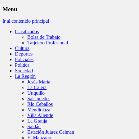
Menu
Ir al contenido principal
Clasificados
Bolsa de Trabajo
Tarjetero Profesional
Cultura
Deportes
Policiales
Política
Sociedad
La Región
Jesús María
La Calera
Unquillo
Salsipuedes
Río Ceballos
Mendiolaza
Villa Allende
La Granja
Saldán
Estación Juárez Celman
El Manzano