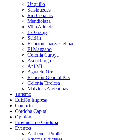
Unquillo
Salsipuedes
Río Ceballos
Mendiolaza
Villa Allende
La Granja
Saldán
Estación Juárez Celman
El Manzano
Colonia Caroya
Ascochinga
Ani Mi
Agua de Oro
Estación General Paz
Colonia Tirolesa
Malvinas Argentinas
Turismo
Edición Impresa
Contacto
Córdoba Capital
Opinión
Provincia de Córdoba
Eventos
Audiencia Pública
Edictos Judiciales