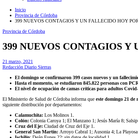
Inicio
Provincia de Córdoba
399 NUEVOS CONTAGIOS Y UN FALLECIDO HOY PO
Provincia de Córdoba
399 NUEVOS CONTAGIOS Y
21 marzo, 2021
Redacción Diario Sierras
El domingo se confirmaron 399 casos nuevos y un fallecimi
Hasta el momento, se estudiaron 845.822 personas con PC
El nivel de ocupación de camas críticas para adultos Covid
El Ministerio de Salud de Córdoba informa que
este domingo 21 de m
siguiente distribución por departamentos:
Calamuchita:
Los Molinos 1.
Colón:
Colonia Caroya 1; El Manzano 1; Jesús María 8; Salsipue
Cruz del Eje:
Ciudad de Cruz del Eje 1.
General San Martín:
Arroyo Cabral 1; Ausonia 4; La Playosa 
Ischilín
: Deán Funes 22; sin datos de localidad 1.