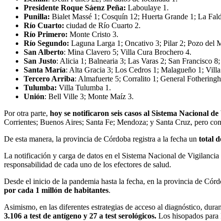
Presidente Roque Sáenz Peña:
Laboulaye 1.
Punilla:
Bialet Massé 1; Cosquín 12; Huerta Grande 1; La Falda 
Río Cuarto:
ciudad de Río Cuarto 2.
Río Primero:
Monte Cristo 3.
Río Segundo:
Laguna Larga 1; Oncativo 3; Pilar 2; Pozo del 
San Alberto
: Mina Clavero 5; Villa Cura Brochero 4.
San Justo
: Alicia 1; Balnearia 3; Las Varas 2; San Francisco 8;
Santa María
: Alta Gracia 3; Los Cedros 1; Malagueño 1; Villa
Tercero Arriba
: Almafuerte 5; Corralito 1; General Fotherin
Tulumba:
Villa Tulumba 1.
Unión
: Bell Ville 3; Monte Maíz 3.
Por otra parte,
hoy se notificaron seis casos al Sistema Nacional d
Corrientes; Buenos Aires; Santa Fe; Mendoza; y Santa Cruz, pero con 
De esta manera, la provincia de Córdoba registra a la fecha un
total 
La notificación y carga de datos en el Sistema Nacional de Vigilanci
responsabilidad de cada uno de los efectores de salud.
Desde el inicio de la pandemia hasta la fecha, en la provincia de Cór
por cada 1 millón de habitantes
.
Asimismo, en las diferentes estrategias de acceso al diagnóstico, duran
3.106 a test de antígeno y 27 a test serológicos.
Los hisopados para 