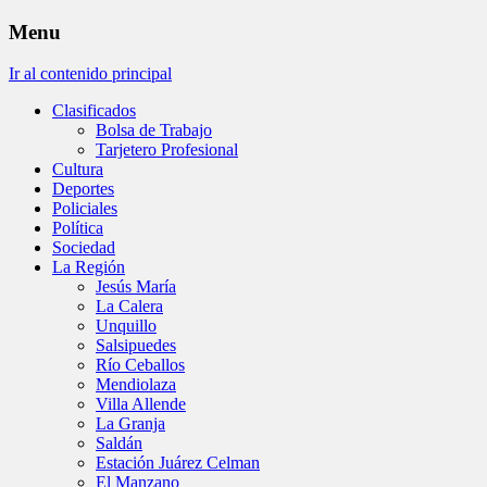
Menu
Ir al contenido principal
Clasificados
Bolsa de Trabajo
Tarjetero Profesional
Cultura
Deportes
Policiales
Política
Sociedad
La Región
Jesús María
La Calera
Unquillo
Salsipuedes
Río Ceballos
Mendiolaza
Villa Allende
La Granja
Saldán
Estación Juárez Celman
El Manzano