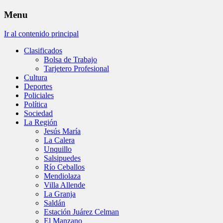
Menu
Ir al contenido principal
Clasificados
Bolsa de Trabajo
Tarjetero Profesional
Cultura
Deportes
Policiales
Política
Sociedad
La Región
Jesús María
La Calera
Unquillo
Salsipuedes
Río Ceballos
Mendiolaza
Villa Allende
La Granja
Saldán
Estación Juárez Celman
El Manzano