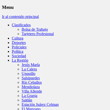
Menu
Ir al contenido principal
Clasificados
Bolsa de Trabajo
Tarjetero Profesional
Cultura
Deportes
Policiales
Política
Sociedad
La Región
Jesús María
La Calera
Unquillo
Salsipuedes
Río Ceballos
Mendiolaza
Villa Allende
La Granja
Saldán
Estación Juárez Celman
El Manzano