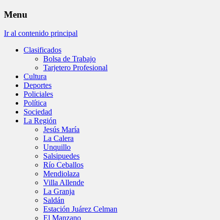
Menu
Ir al contenido principal
Clasificados
Bolsa de Trabajo
Tarjetero Profesional
Cultura
Deportes
Policiales
Política
Sociedad
La Región
Jesús María
La Calera
Unquillo
Salsipuedes
Río Ceballos
Mendiolaza
Villa Allende
La Granja
Saldán
Estación Juárez Celman
El Manzano