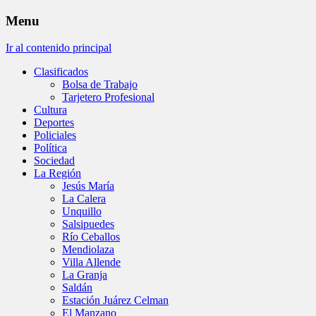
Menu
Ir al contenido principal
Clasificados
Bolsa de Trabajo
Tarjetero Profesional
Cultura
Deportes
Policiales
Política
Sociedad
La Región
Jesús María
La Calera
Unquillo
Salsipuedes
Río Ceballos
Mendiolaza
Villa Allende
La Granja
Saldán
Estación Juárez Celman
El Manzano