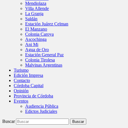
Mendiolaza
Villa Allende
La Granja
Saldán
Estación Juárez Celman
El Manzano
Colonia Caroya
Ascochinga
Ani Mi
Agua de Oro
Estación General Paz
Colonia Tirolesa
Malvinas Argentinas
Turismo
Edición Impresa
Contacto
Córdoba Capital
Opinión
Provincia de Córdoba
Eventos
Audiencia Pública
Edictos Judiciales
Buscar