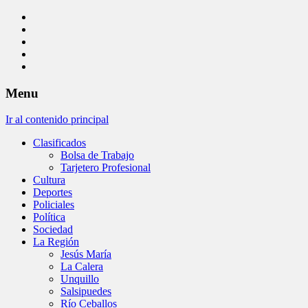
Menu
Ir al contenido principal
Clasificados
Bolsa de Trabajo
Tarjetero Profesional
Cultura
Deportes
Policiales
Política
Sociedad
La Región
Jesús María
La Calera
Unquillo
Salsipuedes
Río Ceballos