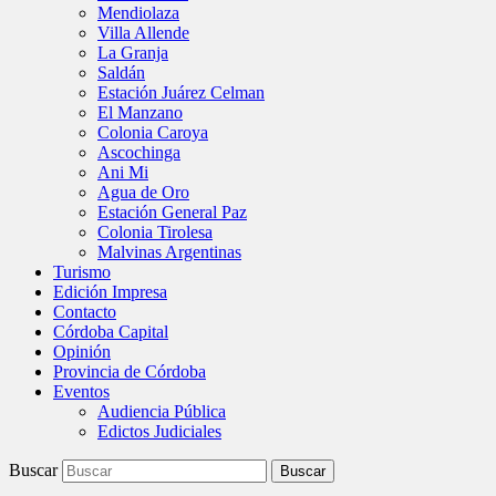
Mendiolaza
Villa Allende
La Granja
Saldán
Estación Juárez Celman
El Manzano
Colonia Caroya
Ascochinga
Ani Mi
Agua de Oro
Estación General Paz
Colonia Tirolesa
Malvinas Argentinas
Turismo
Edición Impresa
Contacto
Córdoba Capital
Opinión
Provincia de Córdoba
Eventos
Audiencia Pública
Edictos Judiciales
Buscar