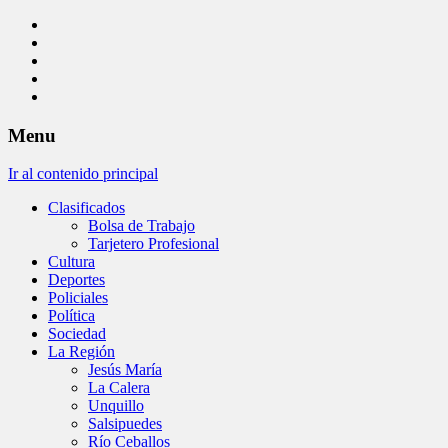
Menu
Ir al contenido principal
Clasificados
Bolsa de Trabajo
Tarjetero Profesional
Cultura
Deportes
Policiales
Política
Sociedad
La Región
Jesús María
La Calera
Unquillo
Salsipuedes
Río Ceballos