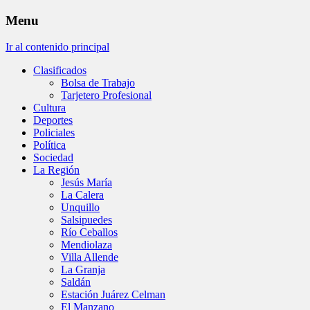
Menu
Ir al contenido principal
Clasificados
Bolsa de Trabajo
Tarjetero Profesional
Cultura
Deportes
Policiales
Política
Sociedad
La Región
Jesús María
La Calera
Unquillo
Salsipuedes
Río Ceballos
Mendiolaza
Villa Allende
La Granja
Saldán
Estación Juárez Celman
El Manzano