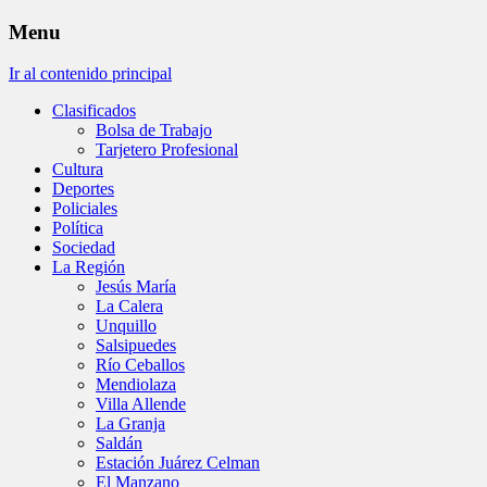
Menu
Ir al contenido principal
Clasificados
Bolsa de Trabajo
Tarjetero Profesional
Cultura
Deportes
Policiales
Política
Sociedad
La Región
Jesús María
La Calera
Unquillo
Salsipuedes
Río Ceballos
Mendiolaza
Villa Allende
La Granja
Saldán
Estación Juárez Celman
El Manzano