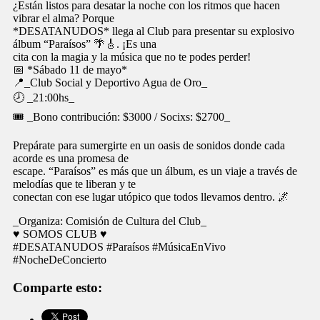
¿Están listos para desatar la noche con los ritmos que hacen
vibrar el alma? Porque
*DESATANUDOS* llega al Club para presentar su explosivo
álbum “Paraísos” 🌴🎸. ¡Es una
cita con la magia y la música que no te podes perder!
📅 *Sábado 11 de mayo*
📍_Club Social y Deportivo Agua de Oro_
🕗 _21:00hs_
🎟 _Bono contribución: $3000 / Socixs: $2700_
Prepárate para sumergirte en un oasis de sonidos donde cada
acorde es una promesa de
escape. “Paraísos” es más que un álbum, es un viaje a través de
melodías que te liberan y te
conectan con ese lugar utópico que todos llevamos dentro. 🌌
_Organiza: Comisión de Cultura del Club_
♥ SOMOS CLUB ♥
#DESATANUDOS #Paraísos #MúsicaEnVivo
#NocheDeConcierto
Comparte esto: