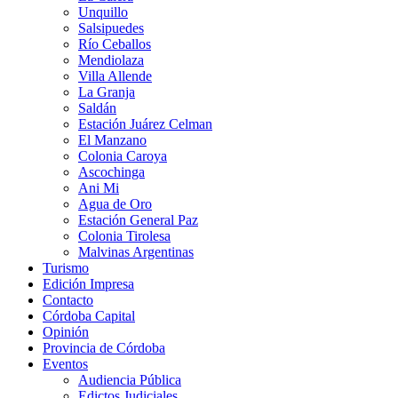
Unquillo
Salsipuedes
Río Ceballos
Mendiolaza
Villa Allende
La Granja
Saldán
Estación Juárez Celman
El Manzano
Colonia Caroya
Ascochinga
Ani Mi
Agua de Oro
Estación General Paz
Colonia Tirolesa
Malvinas Argentinas
Turismo
Edición Impresa
Contacto
Córdoba Capital
Opinión
Provincia de Córdoba
Eventos
Audiencia Pública
Edictos Judiciales