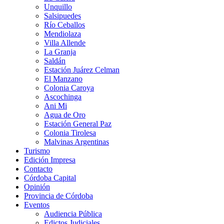
Unquillo
Salsipuedes
Río Ceballos
Mendiolaza
Villa Allende
La Granja
Saldán
Estación Juárez Celman
El Manzano
Colonia Caroya
Ascochinga
Ani Mi
Agua de Oro
Estación General Paz
Colonia Tirolesa
Malvinas Argentinas
Turismo
Edición Impresa
Contacto
Córdoba Capital
Opinión
Provincia de Córdoba
Eventos
Audiencia Pública
Edictos Judiciales