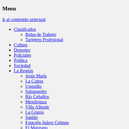
Menu
Ir al contenido principal
Clasificados
Bolsa de Trabajo
Tarjetero Profesional
Cultura
Deportes
Policiales
Política
Sociedad
La Región
Jesús María
La Calera
Unquillo
Salsipuedes
Río Ceballos
Mendiolaza
Villa Allende
La Granja
Saldán
Estación Juárez Celman
El Manzano