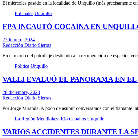
El miércoles pasado en la localidad de Unquillo (más precisamente 
Policiales
Unquillo
FPA INCAUTÓ COCAÍNA EN UNQUIL
27 febrero, 2024
Redacción Diario Sierras
En el marco del patrullaje destinado a la recuperación de espacios ve
Política
Unquillo
VALLI EVALUÓ EL PANORAMA EN EL 
28 diciembre, 2023
Redacción Diario Sierras
Por Jorge Miranda. A poco de asumir conversamos con el flamante in
La Región
Mendiolaza
Río Ceballos
Unquillo
VARIOS ACCIDENTES DURANTE LA S