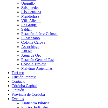
Unquillo
Salsipuedes
Río Ceballos
Mendiolaza
Villa Allende
La Granja
Saldán
Estación Juárez Celman
El Manzano
Colonia Caroya
Ascochinga
Ani Mi
Agua de Oro
Estación General Paz
Colonia Tirolesa
Malvinas Argentinas
Turismo
Edición Impresa
Contacto
Córdoba Capital
Opinión
Provincia de Córdoba
Eventos
Audiencia Pública
Edictos Judiciales