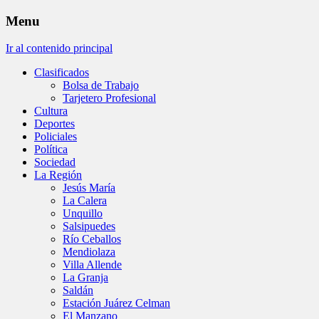
Menu
Ir al contenido principal
Clasificados
Bolsa de Trabajo
Tarjetero Profesional
Cultura
Deportes
Policiales
Política
Sociedad
La Región
Jesús María
La Calera
Unquillo
Salsipuedes
Río Ceballos
Mendiolaza
Villa Allende
La Granja
Saldán
Estación Juárez Celman
El Manzano