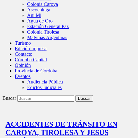
Colonia Caroya
Ascochinga
Ani Mi
Agua de Oro
Estación General Paz
Colonia Tirolesa
Malvinas Argentinas
Turismo
Edición Impresa
Contacto
Córdoba Capital
Opinión
Provincia de Córdoba
Eventos
Audiencia Pública
Edictos Judiciales
Buscar
ACCIDENTES DE TRÁNSITO EN
CAROYA, TIROLESA Y JESÚS