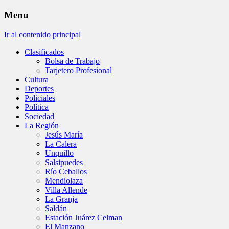
Menu
Ir al contenido principal
Clasificados
Bolsa de Trabajo
Tarjetero Profesional
Cultura
Deportes
Policiales
Política
Sociedad
La Región
Jesús María
La Calera
Unquillo
Salsipuedes
Río Ceballos
Mendiolaza
Villa Allende
La Granja
Saldán
Estación Juárez Celman
El Manzano