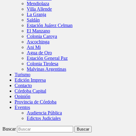
Mendiolaza
Villa Allende
La Granja
Saldán
Estación Juárez Celman
El Manzano
Colonia Caroya
Ascochinga
Ani Mi
Agua de Oro
Estación General Paz
Colonia Tirolesa
Malvinas Argentinas
Turismo
Edición Impresa
Contacto
Córdoba Capital
Opinión
Provincia de Córdoba
Eventos
Audiencia Pública
Edictos Judiciales
Buscar