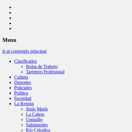
Menu
Ir al contenido principal
Clasificados
Bolsa de Trabajo
Tarjetero Profesional
Cultura
Deportes
Policiales
Política
Sociedad
La Región
Jesús María
La Calera
Unquillo
Salsipuedes
Río Ceballos