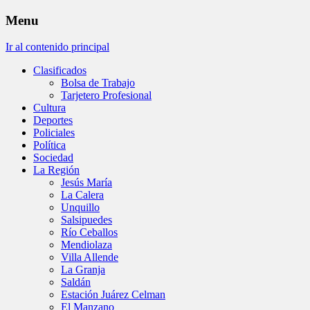
Menu
Ir al contenido principal
Clasificados
Bolsa de Trabajo
Tarjetero Profesional
Cultura
Deportes
Policiales
Política
Sociedad
La Región
Jesús María
La Calera
Unquillo
Salsipuedes
Río Ceballos
Mendiolaza
Villa Allende
La Granja
Saldán
Estación Juárez Celman
El Manzano