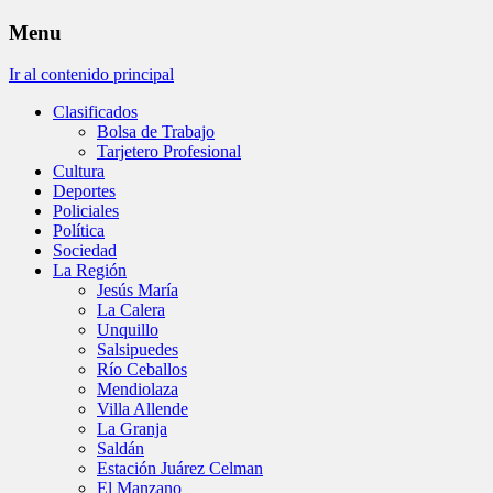
Menu
Ir al contenido principal
Clasificados
Bolsa de Trabajo
Tarjetero Profesional
Cultura
Deportes
Policiales
Política
Sociedad
La Región
Jesús María
La Calera
Unquillo
Salsipuedes
Río Ceballos
Mendiolaza
Villa Allende
La Granja
Saldán
Estación Juárez Celman
El Manzano