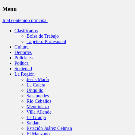
Menu
Ir al contenido principal
Clasificados
Bolsa de Trabajo
Tarjetero Profesional
Cultura
Deportes
Policiales
Política
Sociedad
La Región
Jesús María
La Calera
Unquillo
Salsipuedes
Río Ceballos
Mendiolaza
Villa Allende
La Granja
Saldán
Estación Juárez Celman
El Manzano