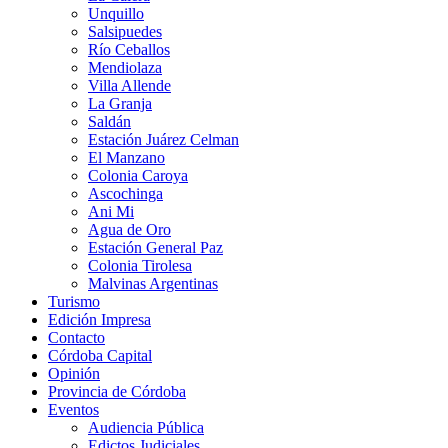
Unquillo
Salsipuedes
Río Ceballos
Mendiolaza
Villa Allende
La Granja
Saldán
Estación Juárez Celman
El Manzano
Colonia Caroya
Ascochinga
Ani Mi
Agua de Oro
Estación General Paz
Colonia Tirolesa
Malvinas Argentinas
Turismo
Edición Impresa
Contacto
Córdoba Capital
Opinión
Provincia de Córdoba
Eventos
Audiencia Pública
Edictos Judiciales