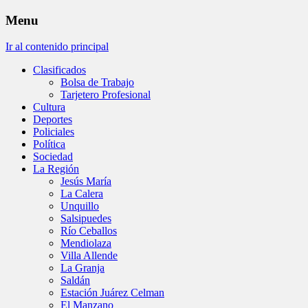
Menu
Ir al contenido principal
Clasificados
Bolsa de Trabajo
Tarjetero Profesional
Cultura
Deportes
Policiales
Política
Sociedad
La Región
Jesús María
La Calera
Unquillo
Salsipuedes
Río Ceballos
Mendiolaza
Villa Allende
La Granja
Saldán
Estación Juárez Celman
El Manzano