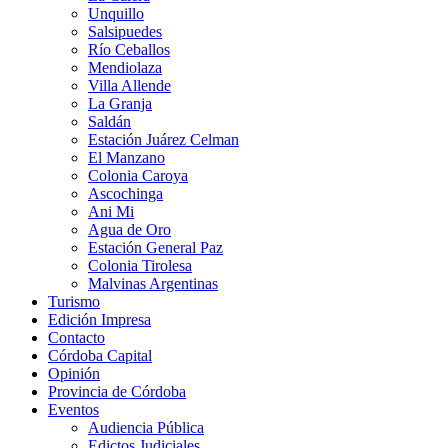
Unquillo
Salsipuedes
Río Ceballos
Mendiolaza
Villa Allende
La Granja
Saldán
Estación Juárez Celman
El Manzano
Colonia Caroya
Ascochinga
Ani Mi
Agua de Oro
Estación General Paz
Colonia Tirolesa
Malvinas Argentinas
Turismo
Edición Impresa
Contacto
Córdoba Capital
Opinión
Provincia de Córdoba
Eventos
Audiencia Pública
Edictos Judiciales