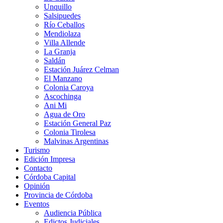
Unquillo
Salsipuedes
Río Ceballos
Mendiolaza
Villa Allende
La Granja
Saldán
Estación Juárez Celman
El Manzano
Colonia Caroya
Ascochinga
Ani Mi
Agua de Oro
Estación General Paz
Colonia Tirolesa
Malvinas Argentinas
Turismo
Edición Impresa
Contacto
Córdoba Capital
Opinión
Provincia de Córdoba
Eventos
Audiencia Pública
Edictos Judiciales