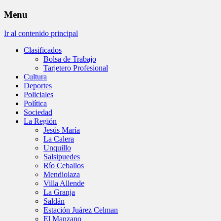
Menu
Ir al contenido principal
Clasificados
Bolsa de Trabajo
Tarjetero Profesional
Cultura
Deportes
Policiales
Política
Sociedad
La Región
Jesús María
La Calera
Unquillo
Salsipuedes
Río Ceballos
Mendiolaza
Villa Allende
La Granja
Saldán
Estación Juárez Celman
El Manzano