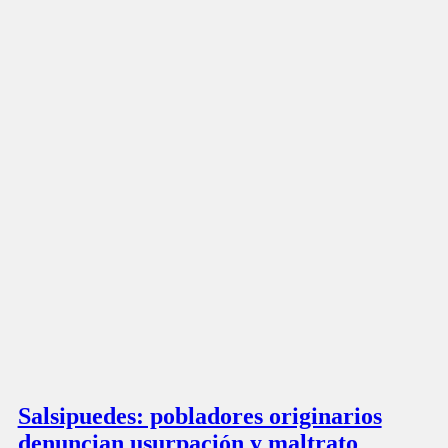
Salsipuedes: pobladores originarios
denuncian usurpación y maltrato