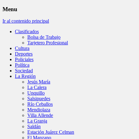
Menu
Ir al contenido principal
Clasificados
Bolsa de Trabajo
Tarjetero Profesional
Cultura
Deportes
Policiales
Política
Sociedad
La Región
Jesús María
La Calera
Unquillo
Salsipuedes
Río Ceballos
Mendiolaza
Villa Allende
La Granja
Saldán
Estación Juárez Celman
El Manzano