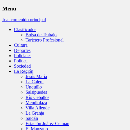
Menu
Ir al contenido principal
Clasificados
Bolsa de Trabajo
Tarjetero Profesional
Cultura
Deportes
Policiales
Política
Sociedad
La Región
Jesús María
La Calera
Unquillo
Salsipuedes
Río Ceballos
Mendiolaza
Villa Allende
La Granja
Saldán
Estación Juárez Celman
El Manzano