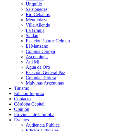
Unquillo
Salsipuedes
Río Ceballos
Mendiolaza
Villa Allende
La Granja
Saldán
Estación Juárez Celman
El Manzano
Colonia Caroya
Ascochinga
Ani Mi
Agua de Oro
Estación General Paz
Colonia Tirolesa
Malvinas Argentinas
Turismo
Edición Impresa
Contacto
Córdoba Capital
Opinión
Provincia de Córdoba
Eventos
Audiencia Pública
Edictos Judiciales