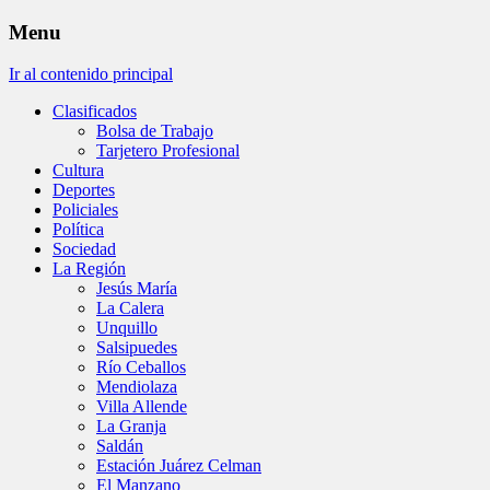
Menu
Ir al contenido principal
Clasificados
Bolsa de Trabajo
Tarjetero Profesional
Cultura
Deportes
Policiales
Política
Sociedad
La Región
Jesús María
La Calera
Unquillo
Salsipuedes
Río Ceballos
Mendiolaza
Villa Allende
La Granja
Saldán
Estación Juárez Celman
El Manzano