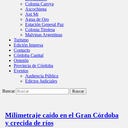
Colonia Caroya
Ascochinga
Ani Mi
Agua de Oro
Estación General Paz
Colonia Tirolesa
Malvinas Argentinas
Turismo
Edición Impresa
Contacto
Córdoba Capital
Opinión
Provincia de Córdoba
Eventos
Audiencia Pública
Edictos Judiciales
Buscar
Milimetraje caído en el Gran Córdoba
y crecida de ríos