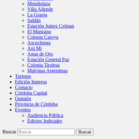
Mendiolaza
Villa Allende
La Granja
Saldán
Estación Juárez Celman
El Manzano
Colonia Caroya
Ascochinga
Ani Mi
Agua de Oro
Estación General Paz
Colonia Tirolesa
Malvinas Argentinas
Turismo
Edición Impresa
Contacto
Córdoba Capital
Opinión
Provincia de Córdoba
Eventos
Audiencia Pública
Edictos Judiciales
Buscar