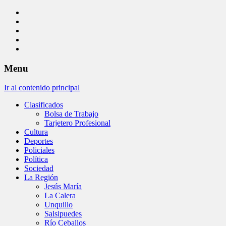
Menu
Ir al contenido principal
Clasificados
Bolsa de Trabajo
Tarjetero Profesional
Cultura
Deportes
Policiales
Política
Sociedad
La Región
Jesús María
La Calera
Unquillo
Salsipuedes
Río Ceballos