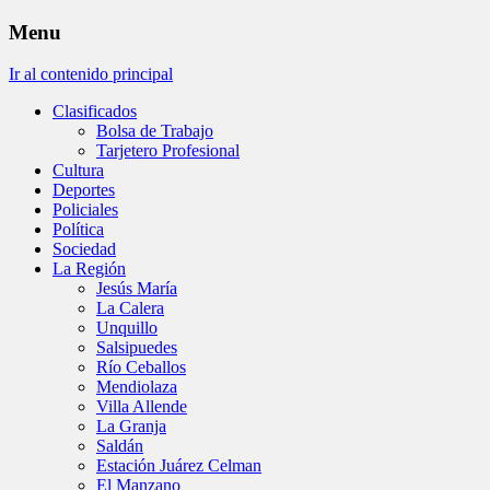
Menu
Ir al contenido principal
Clasificados
Bolsa de Trabajo
Tarjetero Profesional
Cultura
Deportes
Policiales
Política
Sociedad
La Región
Jesús María
La Calera
Unquillo
Salsipuedes
Río Ceballos
Mendiolaza
Villa Allende
La Granja
Saldán
Estación Juárez Celman
El Manzano