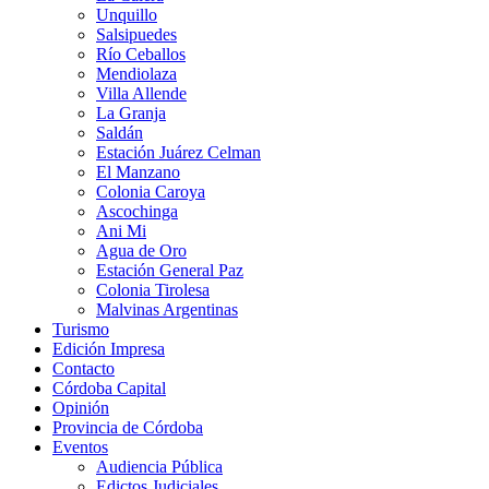
Unquillo
Salsipuedes
Río Ceballos
Mendiolaza
Villa Allende
La Granja
Saldán
Estación Juárez Celman
El Manzano
Colonia Caroya
Ascochinga
Ani Mi
Agua de Oro
Estación General Paz
Colonia Tirolesa
Malvinas Argentinas
Turismo
Edición Impresa
Contacto
Córdoba Capital
Opinión
Provincia de Córdoba
Eventos
Audiencia Pública
Edictos Judiciales