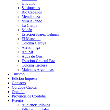
Unquillo
Salsipuedes
Río Ceballos
Mendiolaza
Villa Allende
La Granja
Saldán
Estación Juárez Celman
El Manzano
Colonia Caroya
Ascochinga
Ani Mi
Agua de Oro
Estación General Paz
Colonia Tirolesa
Malvinas Argentinas
Turismo
Edición Impresa
Contacto
Córdoba Capital
Opinión
Provincia de Córdoba
Eventos
Audiencia Pública
Edictos Judiciales