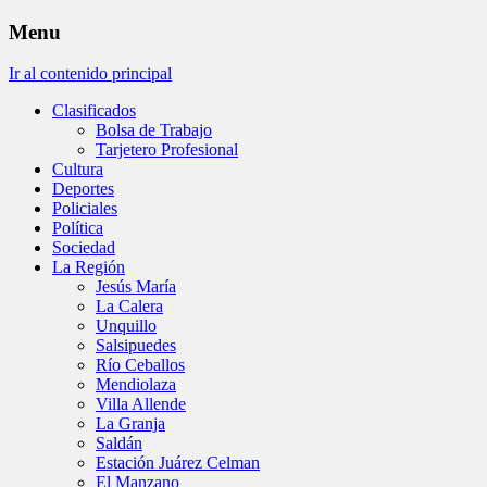
Menu
Ir al contenido principal
Clasificados
Bolsa de Trabajo
Tarjetero Profesional
Cultura
Deportes
Policiales
Política
Sociedad
La Región
Jesús María
La Calera
Unquillo
Salsipuedes
Río Ceballos
Mendiolaza
Villa Allende
La Granja
Saldán
Estación Juárez Celman
El Manzano