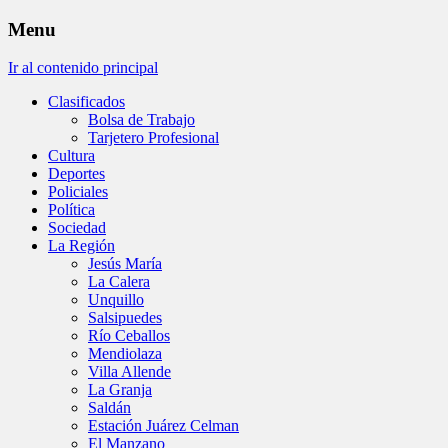
Menu
Ir al contenido principal
Clasificados
Bolsa de Trabajo
Tarjetero Profesional
Cultura
Deportes
Policiales
Política
Sociedad
La Región
Jesús María
La Calera
Unquillo
Salsipuedes
Río Ceballos
Mendiolaza
Villa Allende
La Granja
Saldán
Estación Juárez Celman
El Manzano