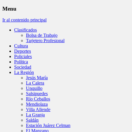
Menu
Ir al contenido principal
Clasificados
Bolsa de Trabajo
Tarjetero Profesional
Cultura
Deportes
Policiales
Política
Sociedad
La Región
Jesús María
La Calera
Unquillo
Salsipuedes
Río Ceballos
Mendiolaza
Villa Allende
La Granja
Saldán
Estación Juárez Celman
El Manzano