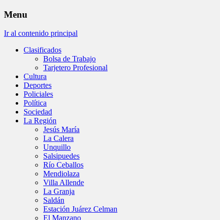
Menu
Ir al contenido principal
Clasificados
Bolsa de Trabajo
Tarjetero Profesional
Cultura
Deportes
Policiales
Política
Sociedad
La Región
Jesús María
La Calera
Unquillo
Salsipuedes
Río Ceballos
Mendiolaza
Villa Allende
La Granja
Saldán
Estación Juárez Celman
El Manzano