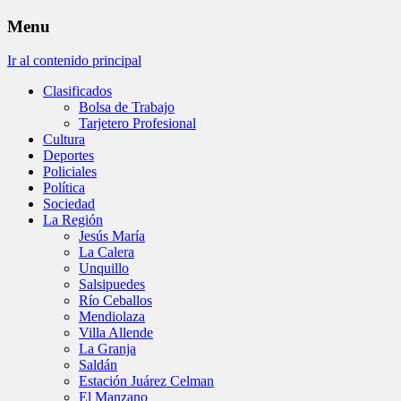
Menu
Ir al contenido principal
Clasificados
Bolsa de Trabajo
Tarjetero Profesional
Cultura
Deportes
Policiales
Política
Sociedad
La Región
Jesús María
La Calera
Unquillo
Salsipuedes
Río Ceballos
Mendiolaza
Villa Allende
La Granja
Saldán
Estación Juárez Celman
El Manzano