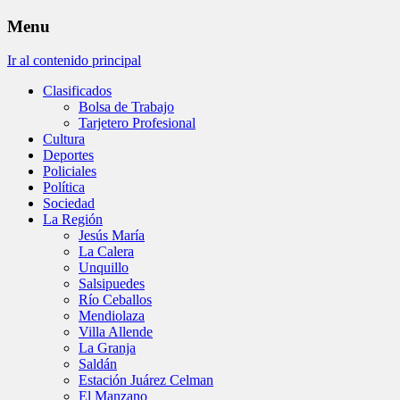
Menu
Ir al contenido principal
Clasificados
Bolsa de Trabajo
Tarjetero Profesional
Cultura
Deportes
Policiales
Política
Sociedad
La Región
Jesús María
La Calera
Unquillo
Salsipuedes
Río Ceballos
Mendiolaza
Villa Allende
La Granja
Saldán
Estación Juárez Celman
El Manzano