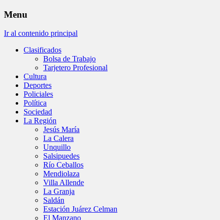
Menu
Ir al contenido principal
Clasificados
Bolsa de Trabajo
Tarjetero Profesional
Cultura
Deportes
Policiales
Política
Sociedad
La Región
Jesús María
La Calera
Unquillo
Salsipuedes
Río Ceballos
Mendiolaza
Villa Allende
La Granja
Saldán
Estación Juárez Celman
El Manzano