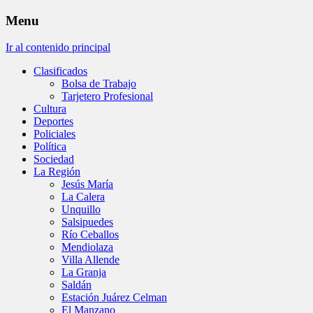
Menu
Ir al contenido principal
Clasificados
Bolsa de Trabajo
Tarjetero Profesional
Cultura
Deportes
Policiales
Política
Sociedad
La Región
Jesús María
La Calera
Unquillo
Salsipuedes
Río Ceballos
Mendiolaza
Villa Allende
La Granja
Saldán
Estación Juárez Celman
El Manzano