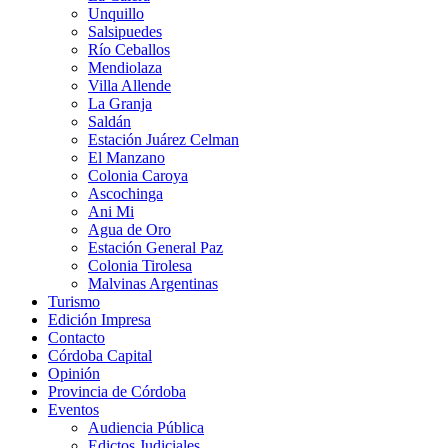
Unquillo
Salsipuedes
Río Ceballos
Mendiolaza
Villa Allende
La Granja
Saldán
Estación Juárez Celman
El Manzano
Colonia Caroya
Ascochinga
Ani Mi
Agua de Oro
Estación General Paz
Colonia Tirolesa
Malvinas Argentinas
Turismo
Edición Impresa
Contacto
Córdoba Capital
Opinión
Provincia de Córdoba
Eventos
Audiencia Pública
Edictos Judiciales