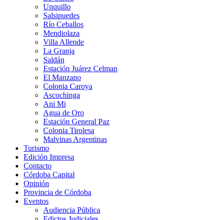
Unquillo
Salsipuedes
Río Ceballos
Mendiolaza
Villa Allende
La Granja
Saldán
Estación Juárez Celman
El Manzano
Colonia Caroya
Ascochinga
Ani Mi
Agua de Oro
Estación General Paz
Colonia Tirolesa
Malvinas Argentinas
Turismo
Edición Impresa
Contacto
Córdoba Capital
Opinión
Provincia de Córdoba
Eventos
Audiencia Pública
Edictos Judiciales