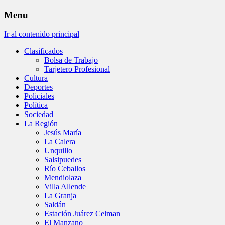
Menu
Ir al contenido principal
Clasificados
Bolsa de Trabajo
Tarjetero Profesional
Cultura
Deportes
Policiales
Política
Sociedad
La Región
Jesús María
La Calera
Unquillo
Salsipuedes
Río Ceballos
Mendiolaza
Villa Allende
La Granja
Saldán
Estación Juárez Celman
El Manzano