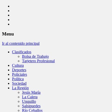
Menu
Ir al contenido principal
Clasificados
Bolsa de Trabajo
Tarjetero Profesional
Cultura
Deportes
Policiales
Política
Sociedad
La Región
Jesús María
La Calera
Unquillo
Salsipuedes
Río Ceballos