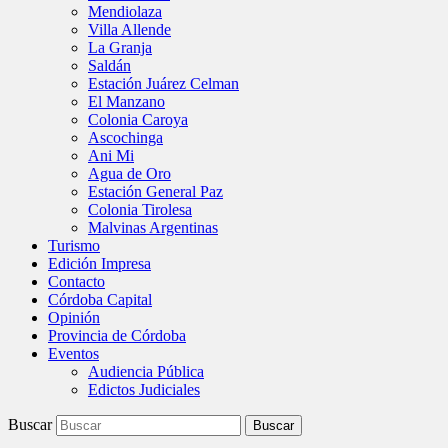
Mendiolaza
Villa Allende
La Granja
Saldán
Estación Juárez Celman
El Manzano
Colonia Caroya
Ascochinga
Ani Mi
Agua de Oro
Estación General Paz
Colonia Tirolesa
Malvinas Argentinas
Turismo
Edición Impresa
Contacto
Córdoba Capital
Opinión
Provincia de Córdoba
Eventos
Audiencia Pública
Edictos Judiciales
Buscar