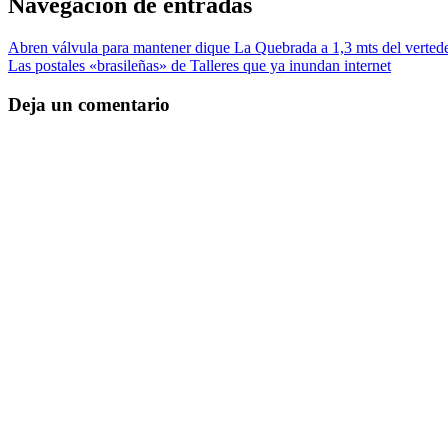
Navegación de entradas
Abren válvula para mantener dique La Quebrada a 1,3 mts del verted
Las postales «brasileñas» de Talleres que ya inundan internet
Deja un comentario