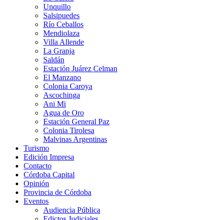
Unquillo
Salsipuedes
Río Ceballos
Mendiolaza
Villa Allende
La Granja
Saldán
Estación Juárez Celman
El Manzano
Colonia Caroya
Ascochinga
Ani Mi
Agua de Oro
Estación General Paz
Colonia Tirolesa
Malvinas Argentinas
Turismo
Edición Impresa
Contacto
Córdoba Capital
Opinión
Provincia de Córdoba
Eventos
Audiencia Pública
Edictos Judiciales