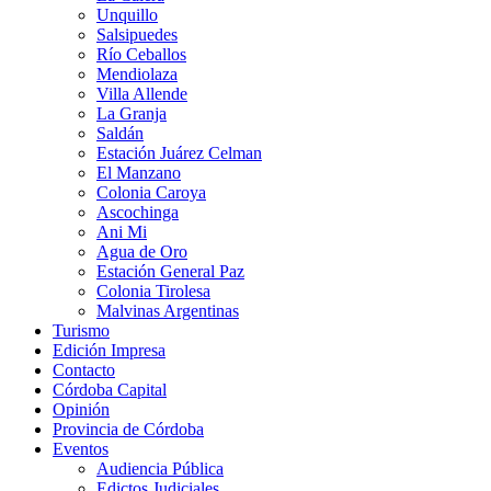
Unquillo
Salsipuedes
Río Ceballos
Mendiolaza
Villa Allende
La Granja
Saldán
Estación Juárez Celman
El Manzano
Colonia Caroya
Ascochinga
Ani Mi
Agua de Oro
Estación General Paz
Colonia Tirolesa
Malvinas Argentinas
Turismo
Edición Impresa
Contacto
Córdoba Capital
Opinión
Provincia de Córdoba
Eventos
Audiencia Pública
Edictos Judiciales