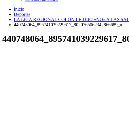
Inicio
Deportes
LA LIGA REGIONAL COLÓN LE DIJO «NO» A LAS SA
440748064_895741039229617_8020765062342866689_n
440748064_895741039229617_8