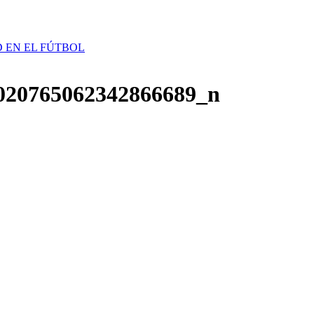
D EN EL FÚTBOL
020765062342866689_n